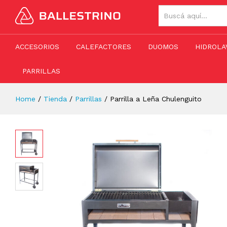
Parrilla a Leña Chulenguito
Descripción
Valoraciones (0)
TODAS LAS CATEG
ACCESORIOS
CALEFACTORES
DUOMOS
HIDROLA
PARRILLAS
Home
/
Tienda
/
Parrillas
/
Parrilla a Leña Chulenguito