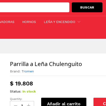
BUSCAR
ORÍAS
VADORAS
HORNOS
LEÑA Y ENCENDIDO
Parrilla a Leña Chulenguito
Brand:
Tromen
$
19.808
Status:
In stock
Quantity:
Parrilla
C
Añadir al carrito
a