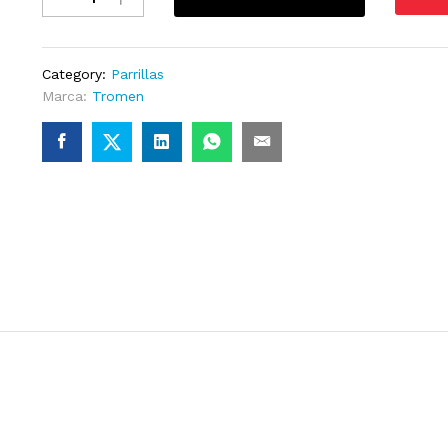
Leña
Chulenguito
quantity
Category:
Parrillas
Marca:
Tromen