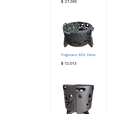
$
27.395
Fogonero 600 Fenix
$
12.013