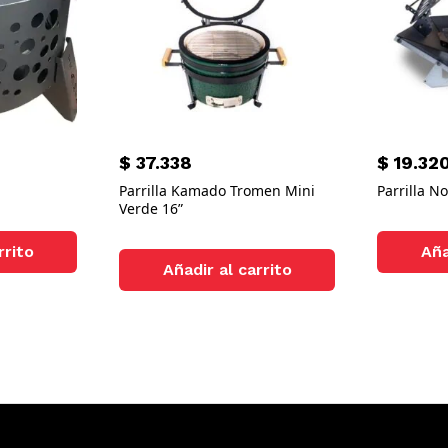
$
37.338
$
19.32
Parrilla Kamado Tromen Mini
Parrilla N
Verde 16”
rrito
Aña
Añadir al carrito