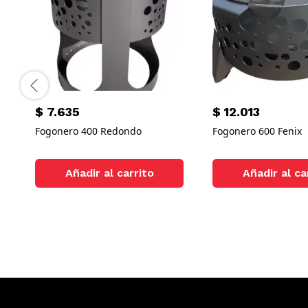
$
7.635
$
12.013
Fogonero 400 Redondo
Fogonero 600 Fenix
Añadir al carrito
Añadir al ca