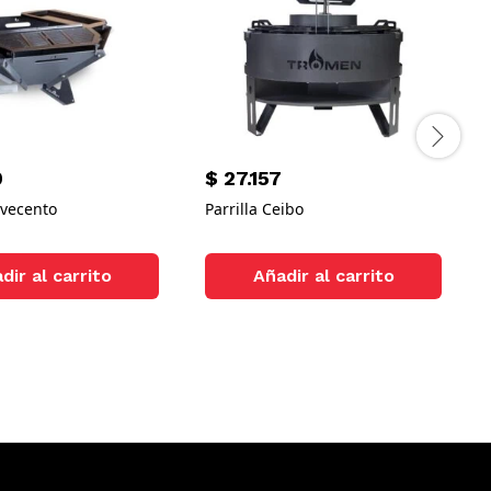
0
$
27.157
ovecento
Parrilla Ceibo
dir al carrito
Añadir al carrito