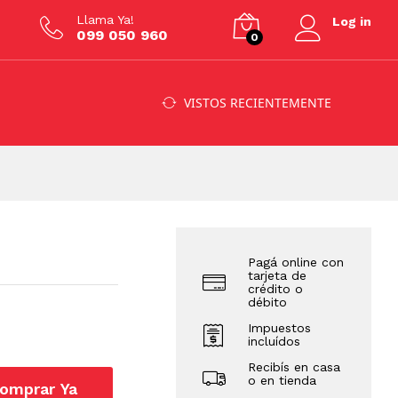
$
19.808
Añadir al carrito
Llama Ya!
Log in
099 050 960
0
VISTOS RECIENTEMENTE
Pagá online con
tarjeta de
crédito o
débito
Impuestos
incluídos
Recibís en casa
o en tienda
omprar Ya