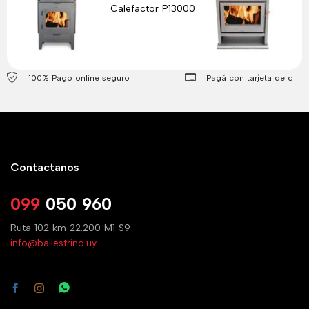
Calefactor P13000
Ar
100% Pago online seguro
Pagá con tarjeta de crédi
Contactanos
099
050 960
Ruta 102 km 22.200 M1 S9
info@ballestrino.uy