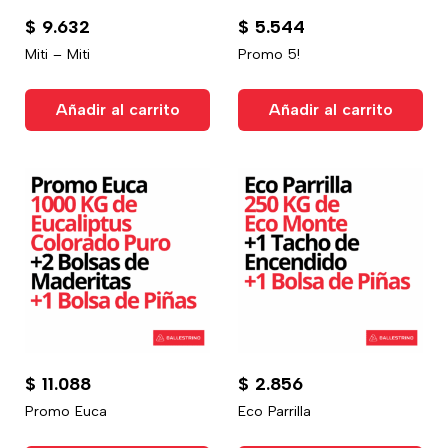
$
9.632
$
5.544
Miti – Miti
Promo 5!
Añadir al carrito
Añadir al carrito
$
11.088
$
2.856
Promo Euca
Eco Parrilla