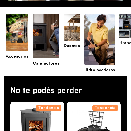
Horn
Duomos
Accesorios
Calefactores
Hidrolavadoras
No te podés perder
Tendencia
Tendencia