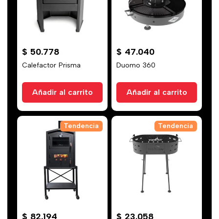
$
50.778
$
47.040
Calefactor Prisma
Duomo 360
Añadir al carrito
Añadir al carrito
Tendencia
Tendencia
$
82.194
$
23.058