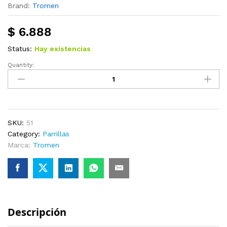
Brand:
Tromen
$
6.888
Status:
Hay existencias
Quantity:
Parrilla
Tromen
Glamping
quantity
SKU:
51
Category:
Parrillas
Marca:
Tromen
Descripción