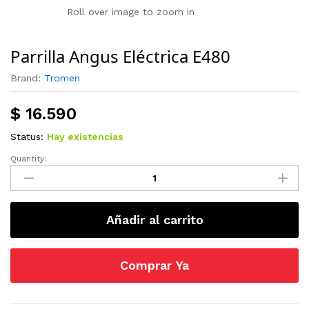
Roll over image to zoom in
Parrilla Angus Eléctrica E480
Brand:
Tromen
$
16.590
Status:
Hay existencias
Quantity:
Parrilla
Angus
Eléctrica
E480
Añadir al carrito
quantity
Comprar Ya