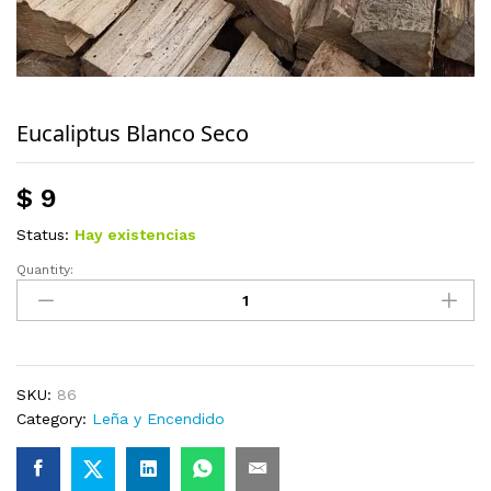
Eucaliptus Blanco Seco
$
9
Status:
Hay existencias
Quantity:
Eucaliptus
Blanco
Seco
quantity
SKU:
86
Category:
Leña y Encendido