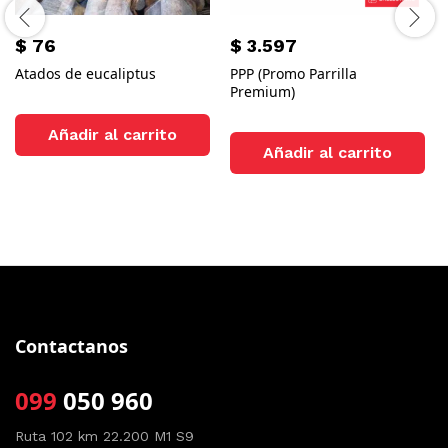
$
76
$
3.597
Atados de eucaliptus
PPP (Promo Parrilla
Premium)
Añadir al carrito
Añadir al carrito
Contactanos
099
050 960
Ruta 102 km 22.200 M1 S9