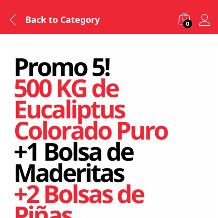
Back to
Category
0