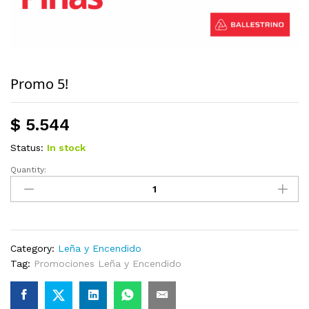
Promo 5!
$
5.544
Status:
In stock
Quantity:
Promo
5!
quantity
Category:
Leña y Encendido
Tag:
Promociones Leña y Encendido