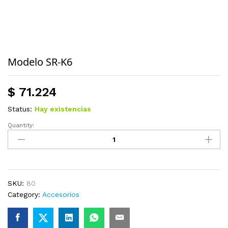
Modelo SR-K6
$
71.224
Status:
Hay existencias
Quantity:
Modelo
SR-
K6
quantity
SKU:
80
Category:
Accesorios