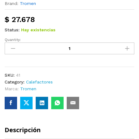
Brand:
Tromen
$
27.678
Status:
Hay existencias
Quantity:
Calefactor
Tromen
Pehuen
P12
quantity
SKU:
41
Category:
Calefactores
Marca:
Tromen
Descripción